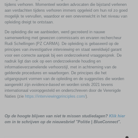
tijdens verhoren. Momenteel worden advocaten die bijstand verlenen
aan verdachten tijdens verhoren immers opgeleid om hun rol zo goed
mogelijk te vervullen, waardoor er een onevenwicht in het niveau van
opleiding dreigt te ontstaan.
De opleiding die we aanbieden, werd gecreëerd in nauwe
samenwerking met gewezen commissaris en ervaren rechercheur
Rudi Schellingen (PZ CARMA). De opleiding is gebaseerd op de
principes van
investigative interviewing
en staat wereldwijd garant
voor een correcte aanpak bij een onderzoekend vraaggesprek. De
nadruk ligt dan ook op een onderzoekende houding en
informatieverzamelende verhoorstijl, met in achtneming van de
geldende procedures en waarborgen. De principes die het
uitgangspunt vormen van de opleiding en de suggesties die worden
aangereikt zijn
evidence-based
en worden sinds 2021 tevens
internationaal vooropgesteld en onderschreven door de Verenigde
Naties (zie
https://interviewingprinciples.com/
).
Op de hoogte blijven van niet te missen studiedagen?
Klik hier
om in te schrijven op de nieuwsbrief "Politie | BlueConnect".