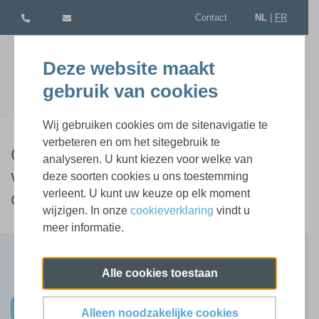
Contact
NL
|
FR
Deze website maakt
gebruik van cookies
Wij gebruiken cookies om de sitenavigatie te
verbeteren en om het sitegebruik te
CPS 4-daagse opleiding: Verhoor
analyseren. U kunt kiezen voor welke van
van verdachten 2026 | 6,7, 8
deze soorten cookies u ons toestemming
verleent. U kunt uw keuze op elk moment
oktober 2026 en terugkomdag
wijzigen. In onze
cookieverklaring
vindt u
meer informatie.
Terug naar lijst
Alle cookies toestaan
1 beschikbare sessie(s)
Schrijf u nu in
Alleen noodzakelijke cookies