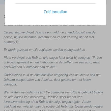
Zelf instellen
Daar ging ik dan, helemaal klaar voor het verhoor…
Er was echter meer dan één ding waar ik aan had moeten denken…
Op een dag verdwijnt Jessica en meldt de vriend Rob dit aan de
politie, hij lijkt helemaal overstuur en vertelt kortweg dat dit niet
normaal is.
Er wordt gezocht en alle registers worden opengetrokken .
Plots verdwijnt ook Rob en drie dagen later duikt hij terug op. “Ik ben
ontvoerd geweest en vastgehouden in de koffer van een auto, maar
gelukkig ben ik ontsnapt aan de hel!”.
Ondertussen is in de onmiddellijke omgeving van de locatie ook het
lichaam aangetroffen van Jessica, door geweld om het leven
gebracht.
Wat wisten we ondertussen? De computer van Rob is gebruikt tijdens
de drie dagen van ontvoering, Jessica sloot recent een
levensverzekering af en Rob is de enige begunstigde. Verder
verklaart een vriendin aan de politie dat Rob haar toefluisterde weldra