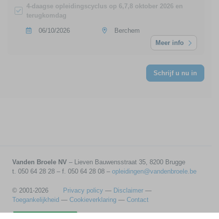
4-daagse opleidingscyclus op 6,7,8 oktober 2026 en
terugkomdag
06/10/2026
Berchem
Meer info
Schrijf u nu in
Vanden Broele NV
– Lieven Bauwensstraat 35, 8200 Brugge
t. 050 64 28 28 – f. 050 64 28 08 –
opleidingen@vandenbroele.be
© 2001-2026
Privacy policy
—
Disclaimer
—
Toegankelijkheid
—
Cookieverklaring
—
Contact