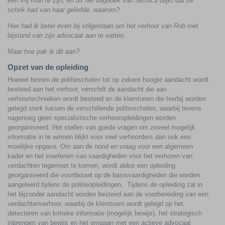
een vrij man te zijn, en uit het dagboek van Jessica blijkt dat ze
schrik had van haar geliefde, waarom?
Hier had ik beter even bij stilgestaan om het verhoor van Rob met
bijstand van zijn advocaat aan te vatten.
Maar hoe pak ik dit aan?
Opzet van de opleiding
Hoewel binnen de politiescholen tot op zekere hoogte aandacht wordt
besteed aan het verhoor, verschilt de aandacht die aan
verhoortechnieken wordt besteed en de klemtonen die hierbij worden
gelegd sterk tussen de verschillende politiescholen, waarbij tevens
nagenoeg geen specialistische verhooropleidingen worden
georganiseerd. Het stellen van goede vragen om zoveel mogelijk
informatie in te winnen blijkt voor veel verhoorders dan ook een
moeilijke opgave. Om aan de nood en vraag voor een algemeen
kader en het inoefenen van vaardigheden voor het verhoren van
verdachten tegemoet te komen, wordt aldus een opleiding
georganiseerd die voortbouwt op de basisvaardigheden die worden
aangeleerd tijdens de politieopleidingen. Tijdens de opleiding zal in
het bijzonder aandacht worden besteed aan de voorbereiding van een
verdachtenverhoor, waarbij de klemtoom wordt gelegd op het
detecteren van kritieke informatie (mogelijk bewijs), het strategisch
inbrengen van bewijs en het omgaan met een actieve advocaat