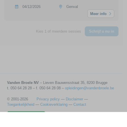
04/12/2026
Genval
Meer info
Kies 1 of meerdere sessies
Schrijf u nu in
Vanden Broele NV
– Lieven Bauwensstraat 35, 8200 Brugge
t. 050 64 28 28 – f. 050 64 28 08 –
opleidingen@vandenbroele.be
© 2001-2026
Privacy policy
—
Disclaimer
—
Toegankelijkheid
—
Cookieverklaring
—
Contact