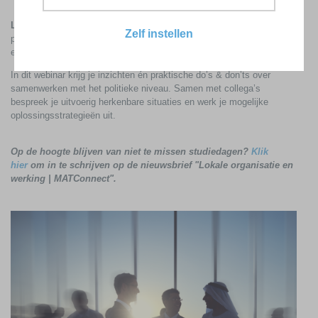
Leidinggevenden
staan vaak midden in het spanningsveld tussen
Zelf instellen
politiek en organisatie. Hoe ga je om met vragen of druk van politici,
en hoe houd je de lijn naar je team helder?
In dit webinar krijg je inzichten én praktische do’s & don’ts over
samenwerken met het politieke niveau. Samen met collega’s
bespreek je uitvoerig herkenbare situaties en werk je mogelijke
oplossingsstrategieën uit.
Op de hoogte blijven van niet te missen studiedagen?
Klik
hier
om in te schrijven op de nieuwsbrief "Lokale organisatie en
werking | MATConnect".