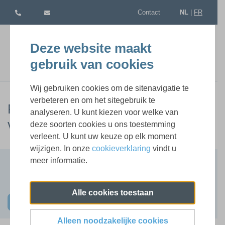
Contact
NL
|
FR
Deze website maakt
gebruik van cookies
Wij gebruiken cookies om de sitenavigatie te
verbeteren en om het sitegebruik te
Politiek-ambtelijke samenwerking
analyseren. U kunt kiezen voor welke van
voor leidinggevenden
deze soorten cookies u ons toestemming
verleent. U kunt uw keuze op elk moment
wijzigen. In onze
cookieverklaring
vindt u
meer informatie.
Terug naar lijst
1 beschikbare sessie(s)
Alle cookies toestaan
Schrijf u nu in
Alleen noodzakelijke cookies