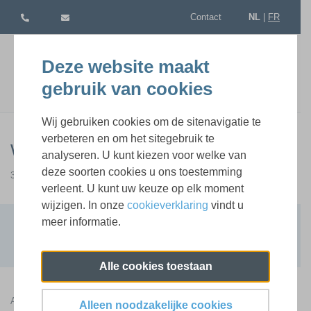
Contact
NL
|
FR
Deze website maakt
gebruik van cookies
Wij gebruiken cookies om de sitenavigatie te
verbeteren en om het sitegebruik te
Wonen en verhuizen
analyseren. U kunt kiezen voor welke van
deze soorten cookies u ons toestemming
3 live webinars
verleent. U kunt uw keuze op elk moment
wijzigen. In onze
cookieverklaring
vindt u
meer informatie.
Terug naar lijst
0 beschikbare sessie(s)
Alle cookies toestaan
Aan het loket en/of via het e-loket komen dagelijks aanvragen binnen
Alleen noodzakelijke cookies